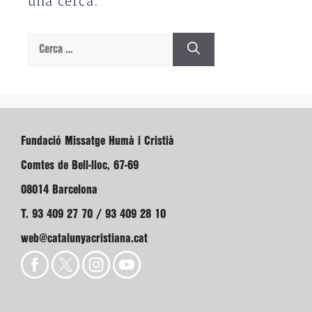
una cerca.
Cerca:
Fundació Missatge Humà i Cristià
Comtes de Bell-lloc, 67-69
08014 Barcelona
T. 93 409 27 70 / 93 409 28 10
web@catalunyacristiana.cat