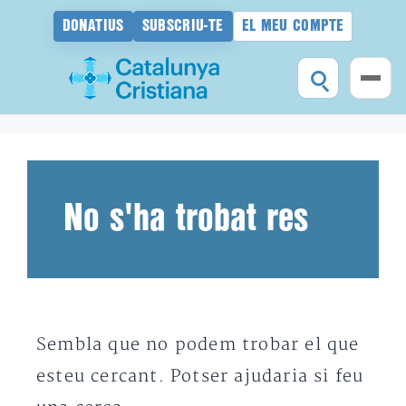
DONATIUS
SUBSCRIU-TE
EL MEU COMPTE
Vés
al
contingut
No s'ha trobat res
Sembla que no podem trobar el que
esteu cercant. Potser ajudaria si feu