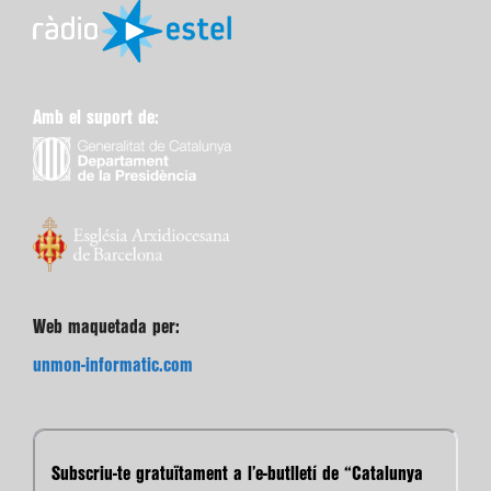
Amb el suport de:
Web maquetada per:
unmon-informatic.com
Subscriu-te gratuïtament a l’e-butlletí de “Catalunya