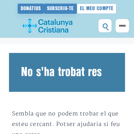
DONATIUS
SUBSCRIU-TE
EL MEU COMPTE
Vés
al
contingut
No s'ha trobat res
Sembla que no podem trobar el que
esteu cercant. Potser ajudaria si feu