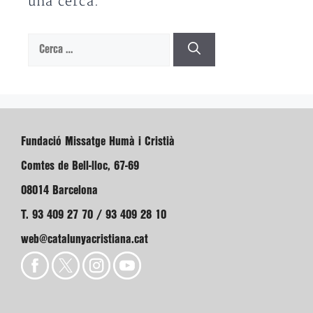
una cerca.
Cerca:
Fundació Missatge Humà i Cristià
Comtes de Bell-lloc, 67-69
08014 Barcelona
T. 93 409 27 70 / 93 409 28 10
web@catalunyacristiana.cat