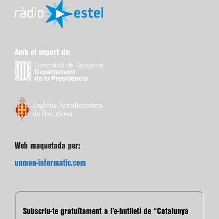
Amb el suport de:
Web maquetada per:
unmon-informatic.com
Subscriu-te gratuïtament a l’e-butlletí de “Catalunya