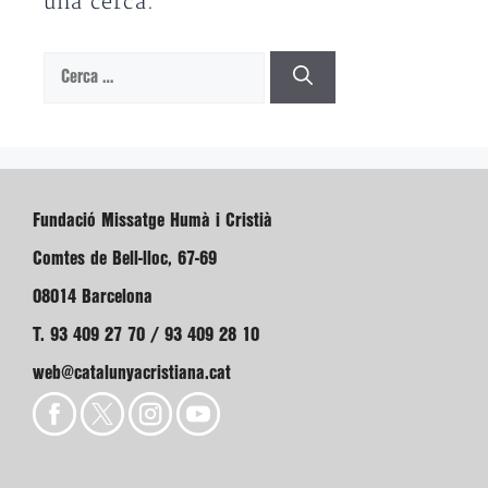
una cerca.
Cerca:
Fundació Missatge Humà i Cristià
Comtes de Bell-lloc, 67-69
08014 Barcelona
T. 93 409 27 70 / 93 409 28 10
web@catalunyacristiana.cat