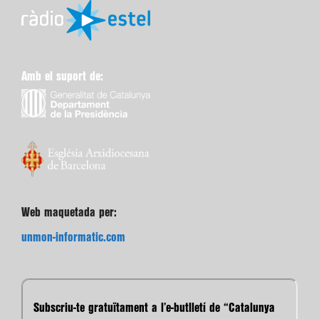
Amb el suport de:
Web maquetada per:
unmon-informatic.com
Subscriu-te gratuïtament a l’e-butlletí de “Catalunya