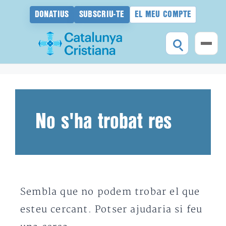
DONATIUS
SUBSCRIU-TE
EL MEU COMPTE
Vés
al
contingut
No s'ha trobat res
Sembla que no podem trobar el que
esteu cercant. Potser ajudaria si feu