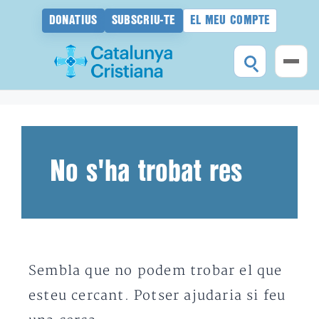
DONATIUS
SUBSCRIU-TE
EL MEU COMPTE
Vés
al
contingut
No s'ha trobat res
Sembla que no podem trobar el que
esteu cercant. Potser ajudaria si feu