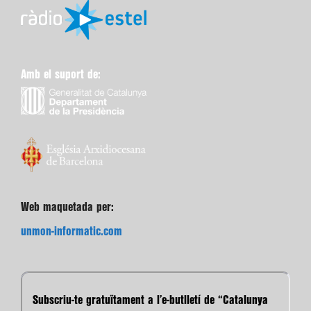
Amb el suport de:
Web maquetada per:
unmon-informatic.com
Subscriu-te gratuïtament a l’e-butlletí de “Catalunya