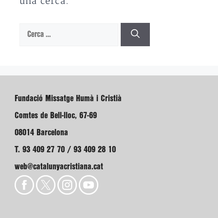
una cerca.
Cerca:
Fundació Missatge Humà i Cristià
Comtes de Bell-lloc, 67-69
08014 Barcelona
T. 93 409 27 70 / 93 409 28 10
web@catalunyacristiana.cat