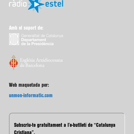
Amb el suport de:
Web maquetada per:
unmon-informatic.com
Subscriu-te gratuïtament a l’e-butlletí de “Catalunya
Cristiana”.