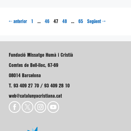
Pàgina
Pàgina
Pàgina
Pàgina
Pàgina
←
…
47
…
→
anterior
1
46
48
65
Següent
Fundació Missatge Humà i Cristià
Comtes de Bell-lloc, 67-69
08014 Barcelona
T. 93 409 27 70 / 93 409 28 10
web@catalunyacristiana.cat