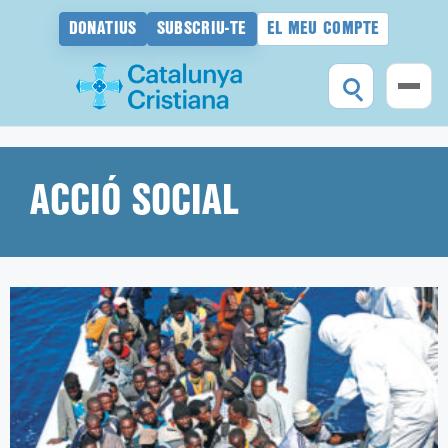
DONATIUS
SUBSCRIU-TE
EL MEU COMPTE
Vés
al
contingut
ACCIÓ SOCIAL