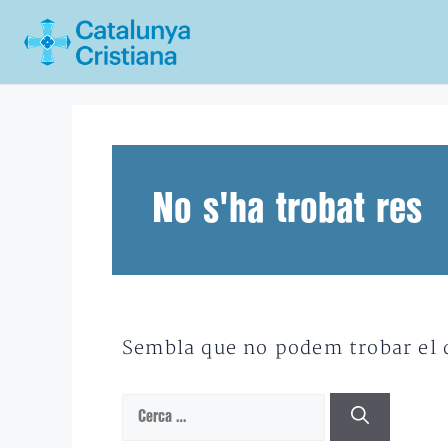
Vés
al
contingut
No s'ha trobat res
Sembla que no podem trobar el qu
Cerca: