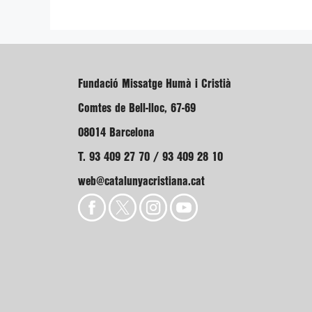
Fundació Missatge Humà i Cristià
Comtes de Bell-lloc, 67-69
08014 Barcelona
T. 93 409 27 70 / 93 409 28 10
web@catalunyacristiana.cat