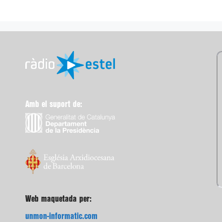
Amb el suport de:
Web maquetada per:
unmon-informatic.com