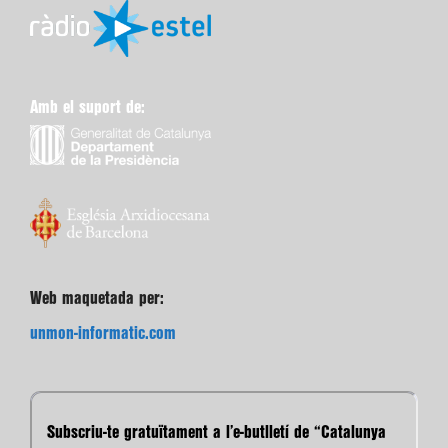
Amb el suport de:
Web maquetada per:
unmon-informatic.com
Subscriu-te gratuïtament a l’e-butlletí de “Catalunya