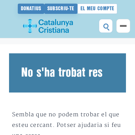
DONATIUS
SUBSCRIU-TE
EL MEU COMPTE
Vés
al
contingut
No s'ha trobat res
Sembla que no podem trobar el que
esteu cercant. Potser ajudaria si feu