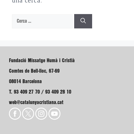
una cerca.
Cerca:
Fundació Missatge Humà i Cristià
Comtes de Bell-lloc, 67-69
08014 Barcelona
T. 93 409 27 70 / 93 409 28 10
web@catalunyacristiana.cat