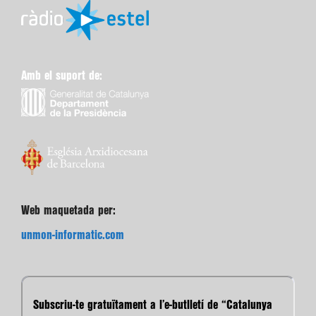
Amb el suport de:
Web maquetada per:
unmon-informatic.com
Subscriu-te gratuïtament a l’e-butlletí de “Catalunya