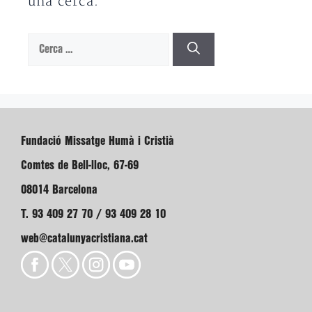
una cerca.
Cerca:
Fundació Missatge Humà i Cristià
Comtes de Bell-lloc, 67-69
08014 Barcelona
T. 93 409 27 70 / 93 409 28 10
web@catalunyacristiana.cat