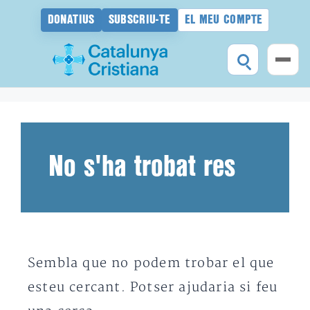
DONATIUS
SUBSCRIU-TE
EL MEU COMPTE
Vés
al
contingut
No s'ha trobat res
Sembla que no podem trobar el que
esteu cercant. Potser ajudaria si feu