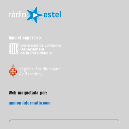
Amb el suport de:
Web maquetada per:
unmon-informatic.com