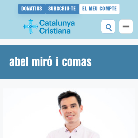
DONATIUS
SUBSCRIU-TE
EL MEU COMPTE
Vés
al
contingut
abel miró i comas