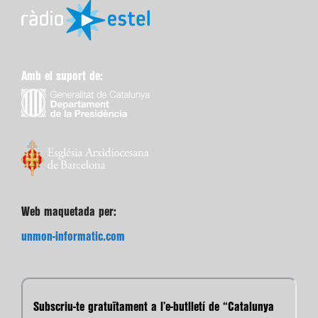
Amb el suport de:
Web maquetada per:
unmon-informatic.com
Subscriu-te gratuïtament a l’e-butlletí de “Catalunya