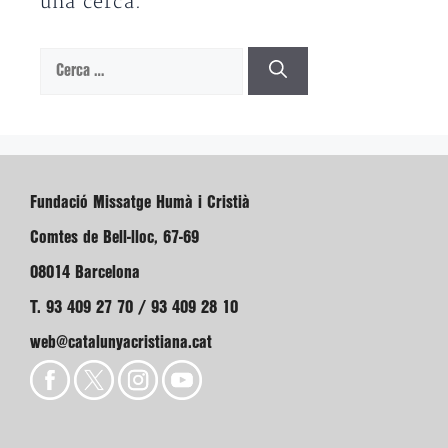
una cerca.
Cerca:
Fundació Missatge Humà i Cristià
Comtes de Bell-lloc, 67-69
08014 Barcelona
T. 93 409 27 70 / 93 409 28 10
web@catalunyacristiana.cat