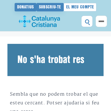
DONATIUS
SUBSCRIU-TE
EL MEU COMPTE
Vés
al
contingut
No s'ha trobat res
Sembla que no podem trobar el que
esteu cercant. Potser ajudaria si feu