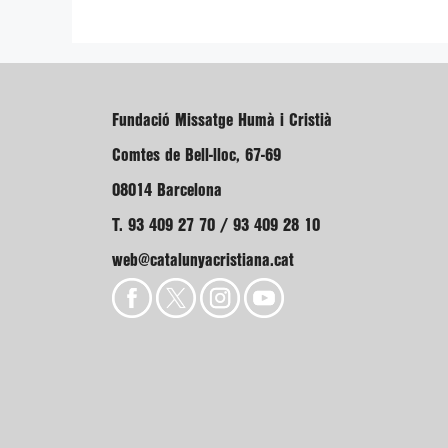
Fundació Missatge Humà i Cristià
Comtes de Bell-lloc, 67-69
08014 Barcelona
T. 93 409 27 70 / 93 409 28 10
web@catalunyacristiana.cat