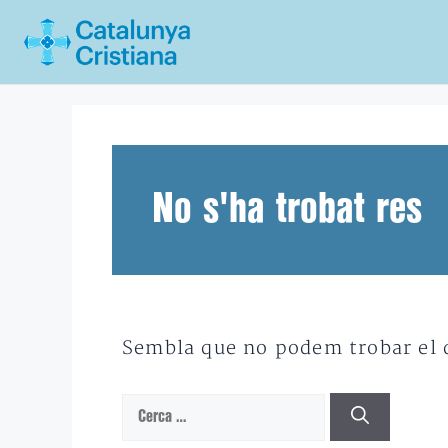
Vés
al
contingut
No s'ha trobat res
Sembla que no podem trobar el qu
Cerca: