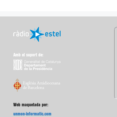
Amb el suport de:
Web maquetada per:
unmon-informatic.com