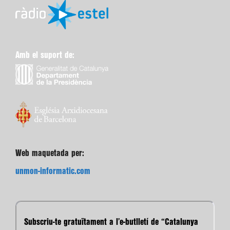
Amb el suport de:
Web maquetada per:
unmon-informatic.com
Subscriu-te gratuïtament a l’e-butlletí de “Catalunya