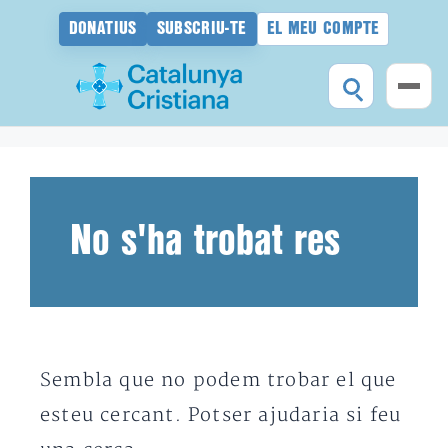
DONATIUS
SUBSCRIU-TE
EL MEU COMPTE
Vés
al
contingut
No s'ha trobat res
Sembla que no podem trobar el que
esteu cercant. Potser ajudaria si feu