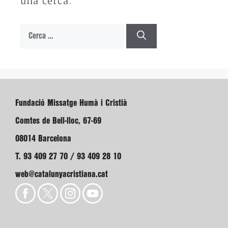
una cerca.
Cerca:
Fundació Missatge Humà i Cristià
Comtes de Bell-lloc, 67-69
08014 Barcelona
T. 93 409 27 70 / 93 409 28 10
web@catalunyacristiana.cat