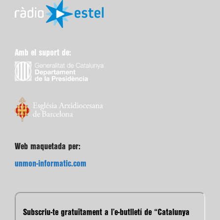
Amb el suport de:
Web maquetada per:
unmon-informatic.com
Subscriu-te gratuïtament a l’e-butlletí de “Catalunya