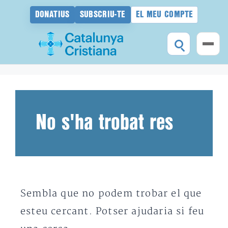
DONATIUS
SUBSCRIU-TE
EL MEU COMPTE
Vés
al
contingut
No s'ha trobat res
Sembla que no podem trobar el que
esteu cercant. Potser ajudaria si feu