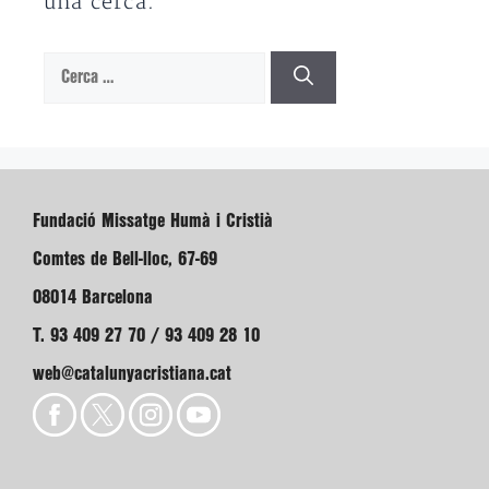
una cerca.
Cerca:
Fundació Missatge Humà i Cristià
Comtes de Bell-lloc, 67-69
08014 Barcelona
T. 93 409 27 70 / 93 409 28 10
web@catalunyacristiana.cat