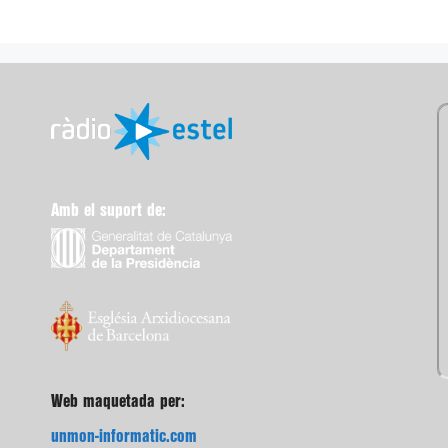
Amb el suport de:
Web maquetada per:
unmon-informatic.com