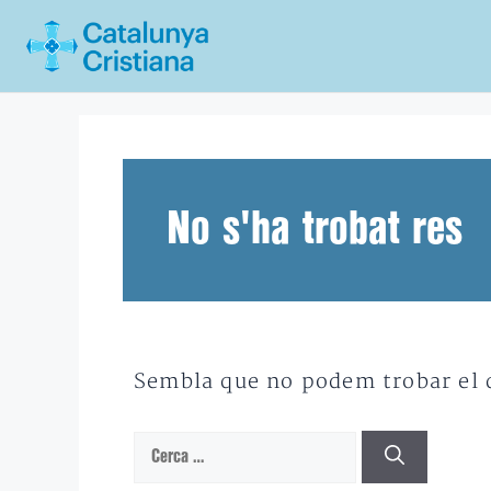
Vés
al
contingut
No s'ha trobat res
Sembla que no podem trobar el qu
Cerca: