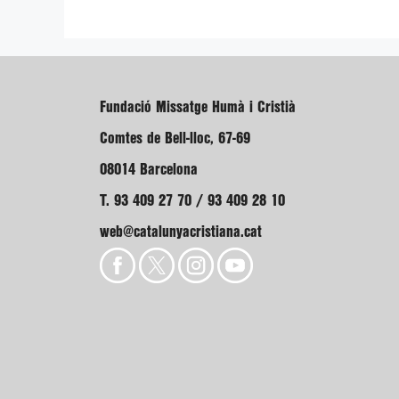
Fundació Missatge Humà i Cristià
Comtes de Bell-lloc, 67-69
08014 Barcelona
T. 93 409 27 70 / 93 409 28 10
web@catalunyacristiana.cat