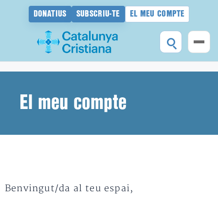
DONATIUS
SUBSCRIU-TE
EL MEU COMPTE
Vés
al
contingut
El meu compte
Benvingut/da al teu espai,