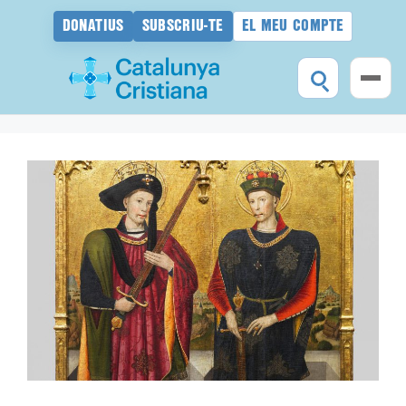
DONATIUS
SUBSCRIU-TE
EL MEU COMPTE
Vés
al
contingut