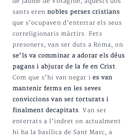
de Jaume de Voràgine, aquests dos
sants eren
nobles perses cristians
que s’ocupaven d’enterrar els seus
correligionaris màrtirs. Fets
presoners, van ser duts a Roma, on
se’ls va comminar a adorar els déus
pagans i abjurar de la fe en Crist
.
Com que s’hi van negar i
es van
mantenir ferms en les seves
conviccions van ser torturats i
finalment decapitats
. Van ser
enterrats a l’indret on actualment
hi ha la basílica de Sant Marc, a