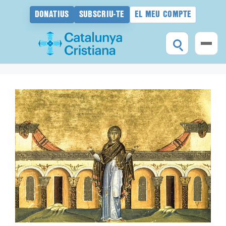
DONATIUS
SUBSCRIU-TE
EL MEU COMPTE
Vés
al
contingut