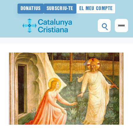
DONATIUS
SUBSCRIU-TE
EL MEU COMPTE
Vés
al
contingut