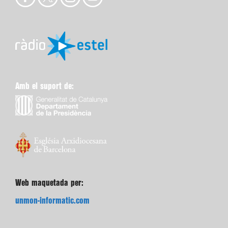
Amb el suport de:
Web maquetada per:
unmon-informatic.com