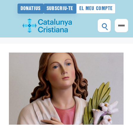
DONATIUS
SUBSCRIU-TE
EL MEU COMPTE
Vés
al
contingut