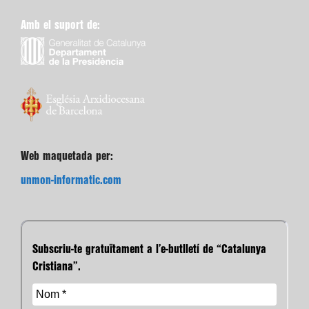
Amb el suport de:
Web maquetada per:
unmon-informatic.com
Subscriu-te gratuïtament a l’e-butlletí de “Catalunya
Cristiana”.