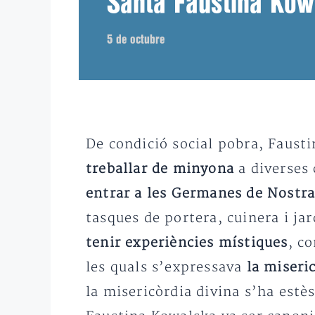
Santa Faustina Kow
5 de octubre
De condició social pobra, Faust
treballar de minyona
a diverses 
entrar a les Germanes de Nostra
tasques de portera, cuinera i ja
tenir experiències místiques
, c
les quals s’expressava
la miseri
la misericòrdia divina s’ha estè