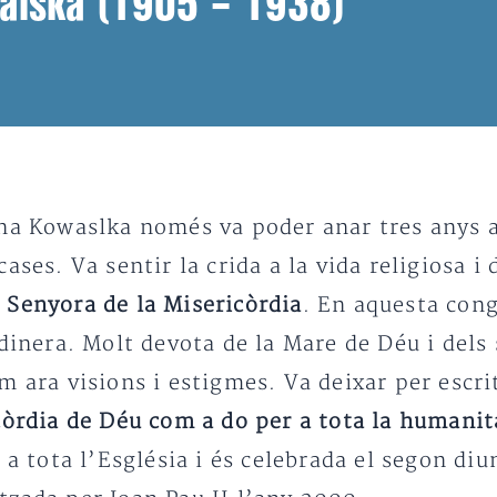
alska (1905 – 1938)
ina Kowaslka només va poder anar tres anys a
cases. Va sentir la crida a la vida religiosa i
 Senyora de la Misericòrdia
. En aquesta cong
rdinera. Molt devota de la Mare de Déu i del
om ara visions i estigmes. Va deixar per escri
còrdia de Déu com a do per a tota la humanit
s a tota l’Església i és celebrada el segon d