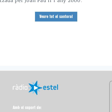
tzada per Joan Pau II l’any 2000.
Veure tot el santoral
Amb el suport de: