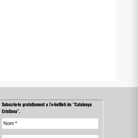
Subscriu-te gratuïtament a l’e-butlletí de “Catalunya
Cristiana”.