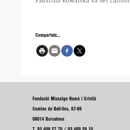
Faustina Kowalska va ser canoni
Comparteix...
Fundació Missatge Humà i Cristià
Comtes de Bell-lloc, 67-69
08014 Barcelona
T. 93 409 27 70 / 93 409 28 10