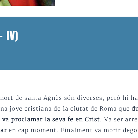
– IV)
a mort de santa Agnès són diverses, però hi 
una jove cristiana de la ciutat de Roma que
du
i va proclamar la seva fe en Crist
. Va ser arr
rar
en cap moment. Finalment va morir degolla