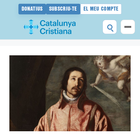
DONATIUS
SUBSCRIU-TE
EL MEU COMPTE
Vés
al
contingut