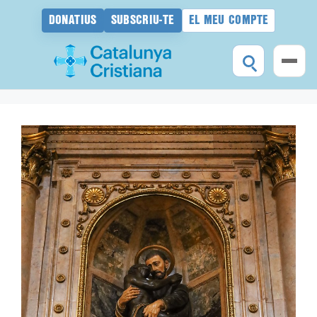
DONATIUS
SUBSCRIU-TE
EL MEU COMPTE
Vés
al
contingut