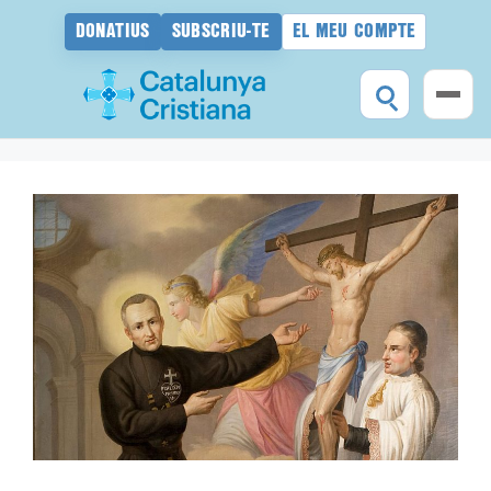
DONATIUS
SUBSCRIU-TE
EL MEU COMPTE
Vés
al
contingut