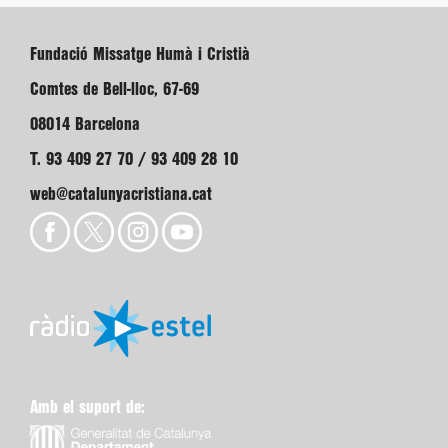
Fundació Missatge Humà i Cristià
Comtes de Bell-lloc, 67-69
08014 Barcelona
T. 93 409 27 70 / 93 409 28 10
web@catalunyacristiana.cat
Amb el suport de: