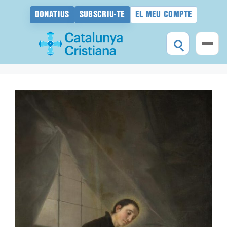
DONATIUS
SUBSCRIU-TE
EL MEU COMPTE
Vés
al
contingut