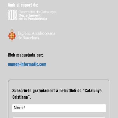
Amb el suport de:
Web maquetada per:
unmon-informatic.com
Subscriu-te gratuïtament a l’e-butlletí de “Catalunya
Cristiana”.