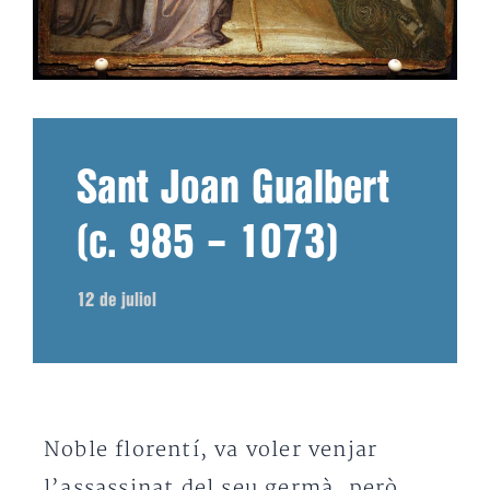
Sant Joan Gualbert
(c. 985 – 1073)
12 de juliol
Noble florentí, va voler venjar
l’assassinat del seu germà, però