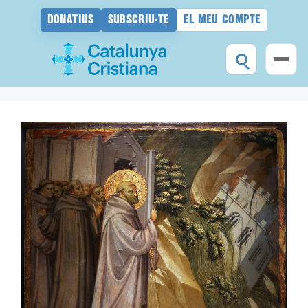
DONATIUS
SUBSCRIU-TE
EL MEU COMPTE
Vés
al
contingut