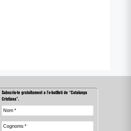
Subscriu-te gratuïtament a l’e-butlletí de “Catalunya
Cristiana”.