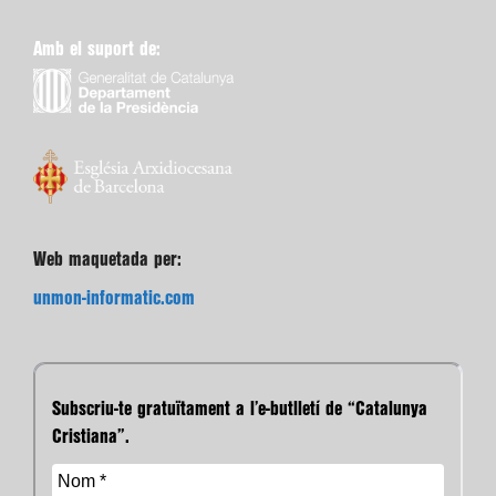
Amb el suport de:
Web maquetada per:
unmon-informatic.com
Subscriu-te gratuïtament a l’e-butlletí de “Catalunya
Cristiana”.