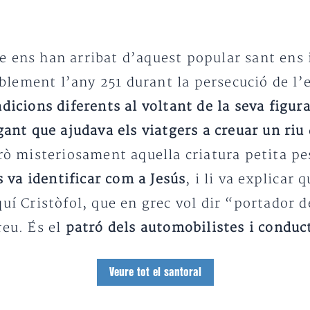
e ens han arribat d’aquest popular sant ens
blement l’any 251 durant la persecució de l’
adicions diferents al voltant de la seva figur
gant que ajudava els viatgers a creuar un riu
rò misteriosament aquella criatura petita p
s va identificar com a Jesús
, i li va explicar
uí Cristòfol, que en grec vol dir “portador de
reu. És el
patró dels automobilistes i conduc
Veure tot el santoral