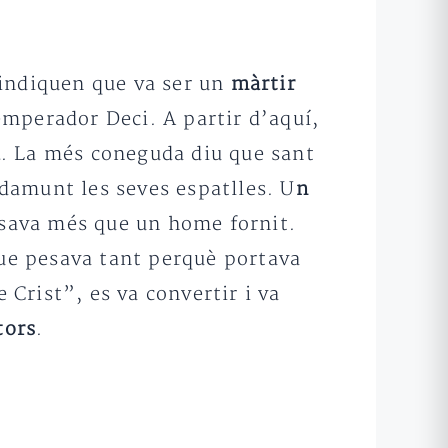
 indiquen que va ser un
màrtir
emperador Deci. A partir d’aquí,
a
. La més coneguda diu que sant
damunt les seves espatlles. U
n
esava més que un home fornit.
 que pesava tant perquè portava
 Crist”, es va convertir i va
tors
.