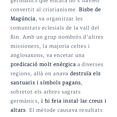
germànics que encara no s’havien
convertit al cristianisme.
Bisbe de
Magúncia
, va organitzar les
comunitats eclesials de la vall del
Rin. Amb un grup nombrós d’altres
missioners, la majoria celtes i
anglosaxons, va encetar una
predicació molt enèrgica
a diverses
regions; allà on anava
destruïa els
santuaris i símbols pagans
,
sobretot els arbres sagrats
germànics,
i hi feia instal·lar creus i
altars
. El mètode causava resultats