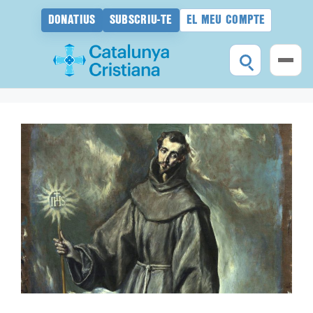
DONATIUS
SUBSCRIU-TE
EL MEU COMPTE
Vés
al
contingut