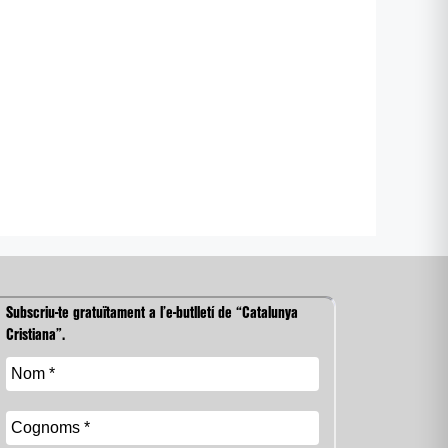
Subscriu-te gratuïtament a l’e-butlletí de “Catalunya
Cristiana”.