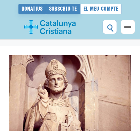
DONATIUS
SUBSCRIU-TE
EL MEU COMPTE
Vés
al
contingut