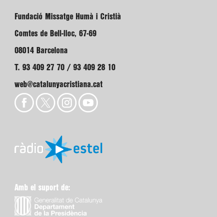
Fundació Missatge Humà i Cristià
Comtes de Bell-lloc, 67-69
08014 Barcelona
T. 93 409 27 70 / 93 409 28 10
web@catalunyacristiana.cat
Amb el suport de: