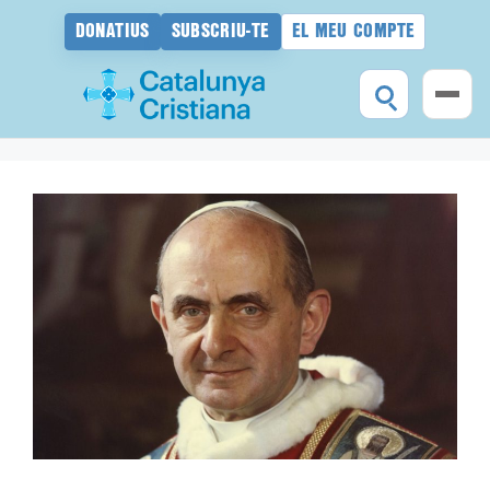
DONATIUS
SUBSCRIU-TE
EL MEU COMPTE
Vés
al
contingut