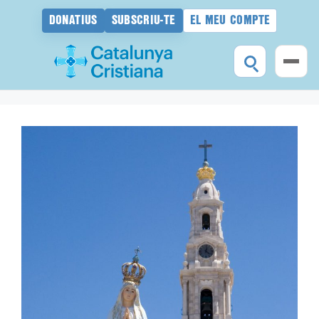
DONATIUS
SUBSCRIU-TE
EL MEU COMPTE
Vés
al
contingut