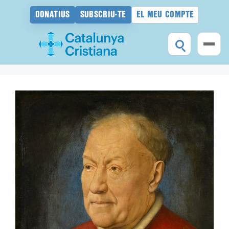
DONATIUS
SUBSCRIU-TE
EL MEU COMPTE
Vés
al
contingut