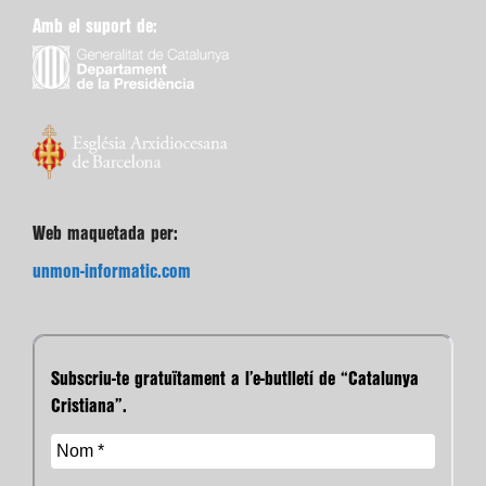
Amb el suport de:
Web maquetada per:
unmon-informatic.com
Subscriu-te gratuïtament a l’e-butlletí de “Catalunya
Cristiana”.