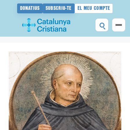
DONATIUS
SUBSCRIU-TE
EL MEU COMPTE
Vés
al
contingut