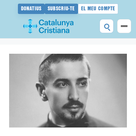
DONATIUS
SUBSCRIU-TE
EL MEU COMPTE
Vés
al
contingut