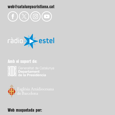
web@catalunyacristiana.cat
Amb el suport de:
Web maquetada per: