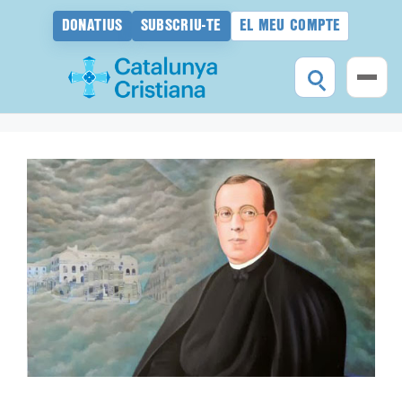
DONATIUS
SUBSCRIU-TE
EL MEU COMPTE
Vés
al
contingut