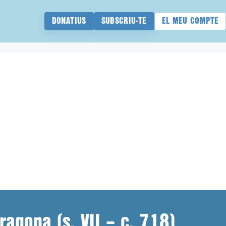
DONATIUS
SUBSCRIU-TE
EL MEU COMPTE
ragona (s. VII – c. 718)