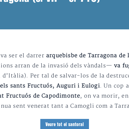
 va ser el darrer
arquebisbe de Tarragona de 
sions arran de la invasió dels vàndals—
va fu
d’Itàlia). Per tal de salvar-los de la destruc
dels sants Fructuós, Auguri i Eulogi
. Un cop a
nt Fructuós de Capodimonte
, on va morir, e
tinua sent venerat tant a Camogli com a Tarr
Veure tot el santoral