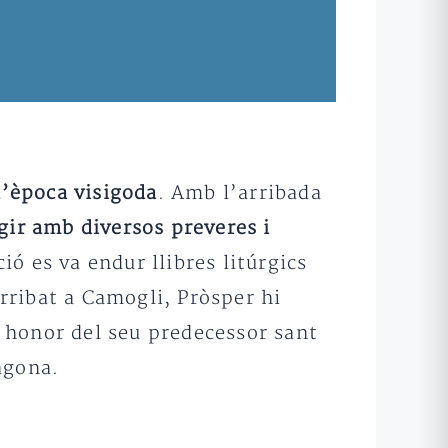
l’època visigoda
. Amb l’arribada
gir amb diversos preveres i
ció es va endur llibres litúrgics
rribat a Camogli, Pròsper hi
n honor del seu predecessor sant
agona.