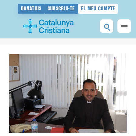
DONATIUS
SUBSCRIU-TE
EL MEU COMPTE
Vés
al
contingut