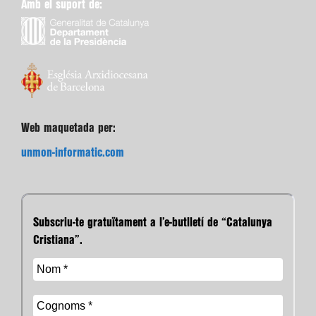
Amb el suport de:
Web maquetada per:
unmon-informatic.com
Subscriu-te gratuïtament a l’e-butlletí de “Catalunya
Cristiana”.