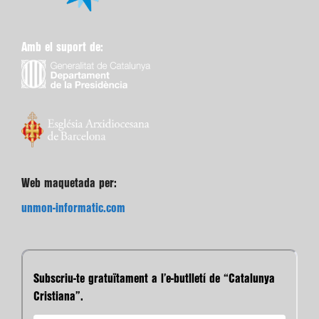
Amb el suport de:
Web maquetada per:
unmon-informatic.com
Subscriu-te gratuïtament a l’e-butlletí de “Catalunya
Cristiana”.