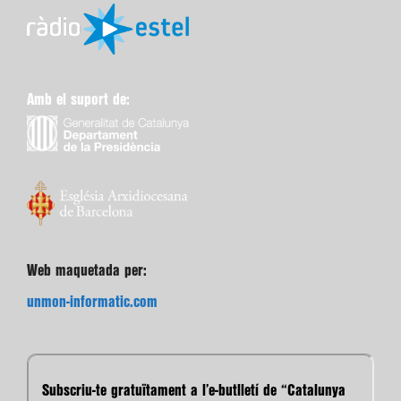
Amb el suport de:
Web maquetada per:
unmon-informatic.com
Subscriu-te gratuïtament a l’e-butlletí de “Catalunya