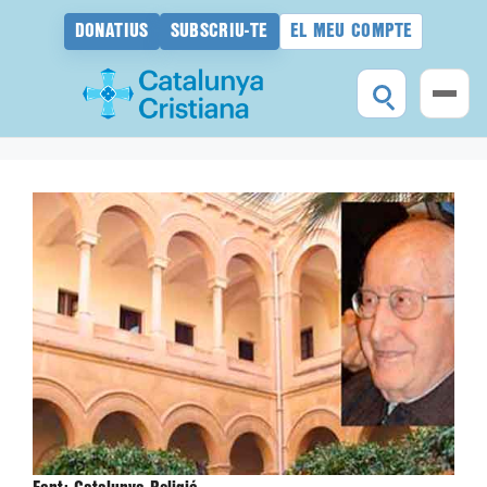
DONATIUS
SUBSCRIU-TE
EL MEU COMPTE
Vés
al
contingut