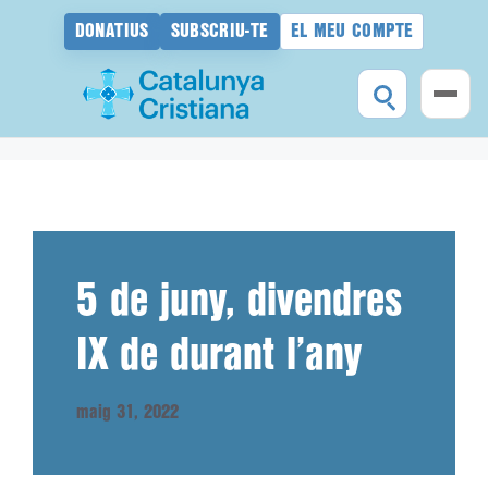
DONATIUS
SUBSCRIU-TE
EL MEU COMPTE
Vés
al
contingut
5 de juny, divendres
IX de durant l’any
maig 31, 2022