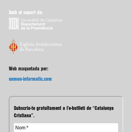
Amb el suport de:
Web maquetada per:
unmon-informatic.com
Subscriu-te gratuïtament a l’e-butlletí de “Catalunya
Cristiana”.