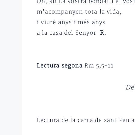
Oh, sí! La vostra bondat i el vo
m’acompanyen tota la vida,
i viuré anys i més anys
a la casa del Senyor.
R.
Lectura segona
Rm 5,5-11
Déu
Lectura de la carta de sant Pau 