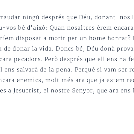
raudar ningú després que Déu, donant-nos l’
u-vos bé d’això: Quan nosaltres érem encara 
aríem disposat a morir per un home honrat? 
a de donar la vida. Doncs bé, Déu donà prova
ara pecadors. Però després que ell ens ha fet
l ens salvarà de la pena. Perquè si vam ser 
ncara enemics, molt més ara que ja estem rec
es a Jesucrist, el nostre Senyor, que ara ens