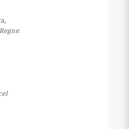
ra,
 Regne.
cel