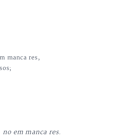
em manca res,
sos;
, no em manca res.