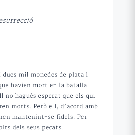
resurrecció
lí dues mil monedes de plata i
que havien mort en la batalla.
ell no hagués esperat que els qui
 eren morts. Però ell, d’acord amb
rmen mantenint-se fidels. Per
olts dels seus pecats.