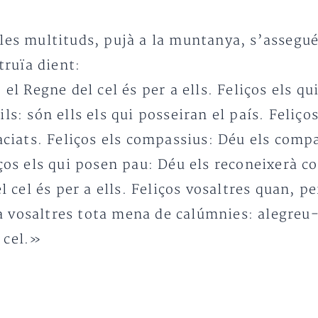
les multituds, pujà a la muntanya, s’assegué 
truïa dient:
 el Regne del cel és per a ells. Feliços els qu
ls: són ells els qui posseiran el país. Feliços
aciats. Feliços els compassius: Déu els compa
ços els qui posen pau: Déu els reconeixerà com
el cel és per a ells. Feliços vosaltres quan, 
 vosaltres tota mena de calúmnies: alegreu-v
 cel.»