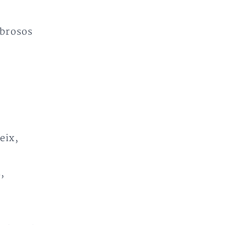
ebrosos
eix,
,
.