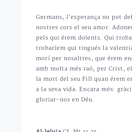
Germans, l’esperança no pot def
nostres cors el seu amor. Adone
pels qui érem dolents. Qui trob
trobaríem qui tingués la valenti
morí per nosaltres, que érem enc
amb molta més raó, per Crist, el
la mort del seu Fill quan érem e
a la seva vida. Encara més: gràci
gloriar-nos en Déu.
Al·leluia
Cf. Mt 11,25