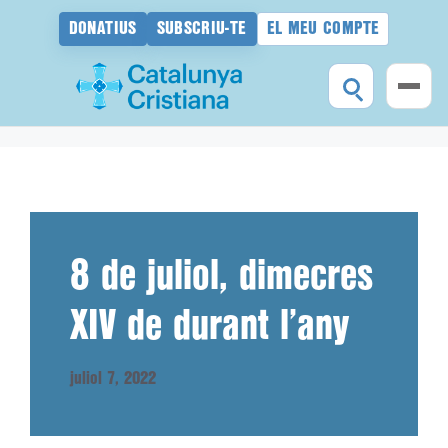
DONATIUS
SUBSCRIU-TE
EL MEU COMPTE
Vés
al
contingut
8 de juliol, dimecres
XIV de durant l’any
juliol 7, 2022