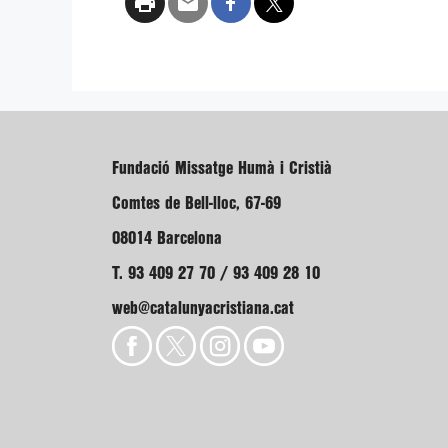
Fundació Missatge Humà i Cristià
Comtes de Bell-lloc, 67-69
08014 Barcelona
T. 93 409 27 70 / 93 409 28 10
web@catalunyacristiana.cat