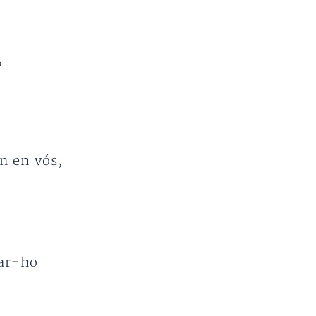
,
en en vós,
ar-ho
.