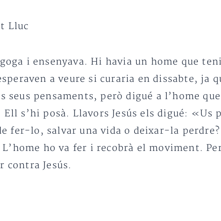
t Lluc
agoga i ensenyava. Hi havia un home que teni
i esperaven a veure si curaria en dissabte, ja
els seus pensaments, però digué a l’home que
 Ell s’hi posà. Llavors Jesús els digué: «Us 
 de fer-lo, salvar una vida o deixar-la perdr
’home ho va fer i recobrà el moviment. Però 
r contra Jesús.