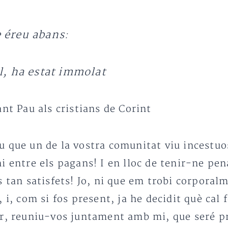
e éreu abans:
al, ha estat immolat
ant Pau als cristians de Corint
u que un de la vostra comunitat viu incestu
i entre els pagans! I en lloc de tenir-ne pen
s tan satisfets! Jo, ni que em trobi corporal
 i, com si fos present, ja he decidit què cal
r, reuniu-vos juntament amb mi, que seré pre