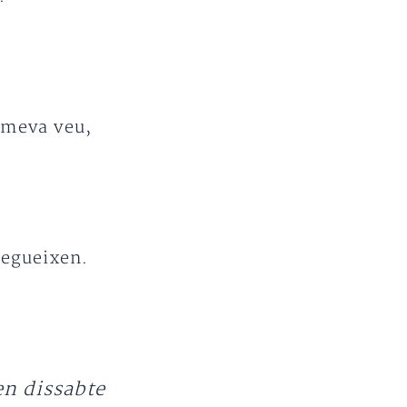
 meva veu,
segueixen.
en dissabte