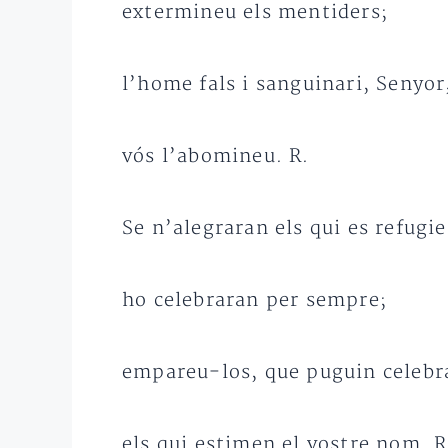
extermineu els mentiders;
l’home fals i sanguinari, Senyor
vós l’abomineu. R.
Se n’alegraran els qui es refugi
ho celebraran per sempre;
empareu-los, que puguin celebr
els qui estimen el vostre nom. R