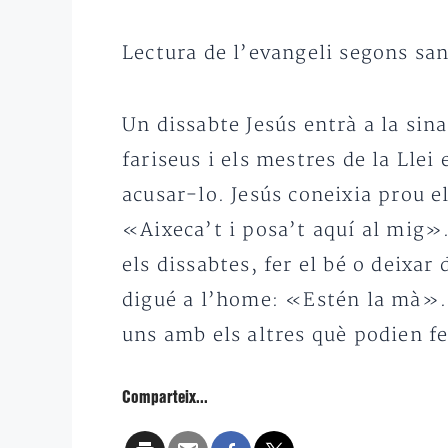
Lectura de l’evangeli segons san
Un dissabte Jesús entrà a la sin
fariseus i els mestres de la Lle
acusar-lo. Jesús coneixia prou 
«Aixeca’t i posa’t aquí al mig».
els dissabtes, fer el bé o deixar
digué a l’home: «Estén la mà». L
uns amb els altres què podien fe
Comparteix...