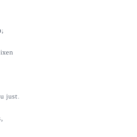
a;
eixen
u just.
s,