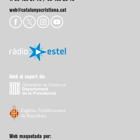
web@catalunyacristiana.cat
Amb el suport de:
Web maquetada per: