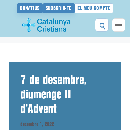
DONATIUS
SUBSCRIU-TE
EL MEU COMPTE
Vés
al
contingut
7 de desembre,
diumenge II
d’Advent
desembre 1, 2022