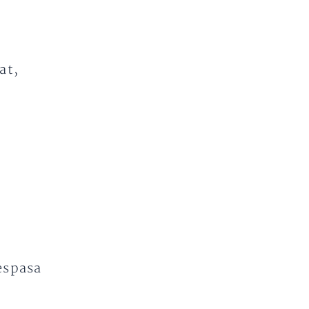
at,
.
espasa