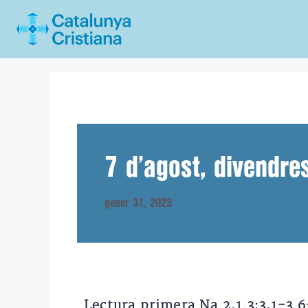
Vés
al
contingut
7 d’agost, divendres
gener 31, 2023
Lectura primera Na 2,1.3;3,1-3.