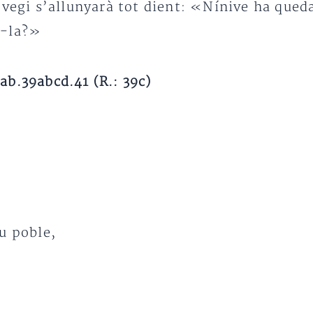
 vegi s’allunyarà tot dient: «Nínive ha qued
r-la?»
ab.39abcd.41 (R.: 39c)
u poble,