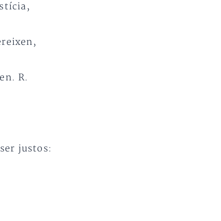
stícia,
ereixen,
en. R.
ser justos: