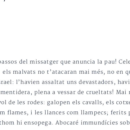
m
assos del missatger que anuncia la pau! Celeb
 els malvats no t’atacaran mai més, no en qu
Israel: l’havien assaltat uns devastadors, ha
a mentidera, plena a vessar de crueltats! Mai
ol de les rodes: galopen els cavalls, els cotxe
 flames, i les llances com llampecs; ferits 
tothom hi ensopega. Abocaré immundícies sob