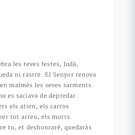
ra les teves festes, Judà,
eda ni rastre. El Senyor renova
vien malmès les seves sarments.
 no es saciava de depredar.
rs els atien, els carros
per tot arreu, els morts
re tu, et deshonraré, quedaràs